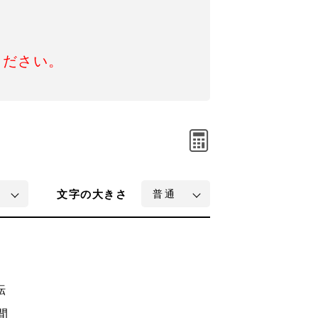
ください。
文字
の大きさ
転
間