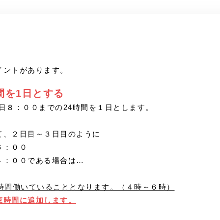
イントがあります。
間を1日とする
日８：００までの24時間を１日とします。
、２日目～３日目のように
６：００
：００である場合は…
２時間働いていることとなります。（４時～６時）
束時間に追加します。