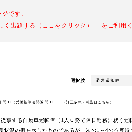
ージです。
しく出題する（ここをクリック）
」 をご利用
選択肢
 問31（労働基準法関係 問31）
（訂正依頼・報告はこちら）
に従事する自動車運転者（1人乗務で隔日勤務に就く運
務状況の例を示したものであるが、次の1～4の拘束時