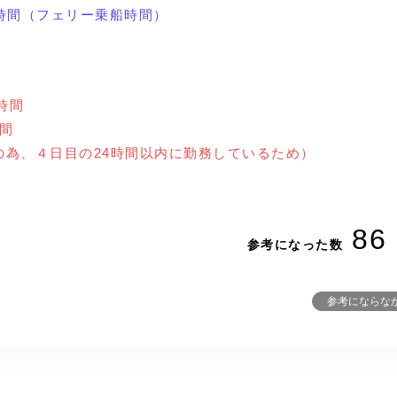
＝ ４時間（フェリー乗船時間）
2時間
時間
の為、４日目の24時間以内に勤務しているため）
86
参考になった数
参考にならな