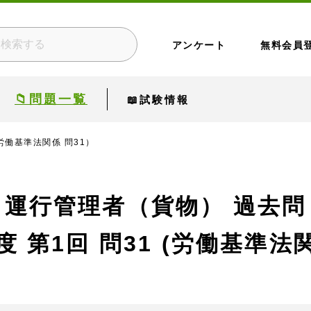
アンケート
無料会員
📁問題一覧
📖試験情報
（労働基準法関係 問31）
運行管理者（貨物） 過去問
度 第1回
問31 (労働基準法関