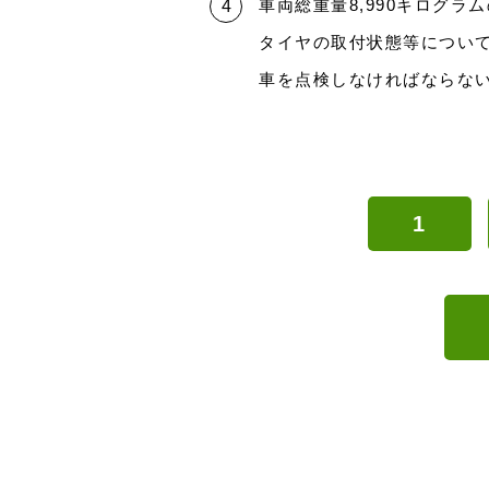
車両総重量8,990キログ
タイヤの取付状態等につい
車を点検しなければならな
1