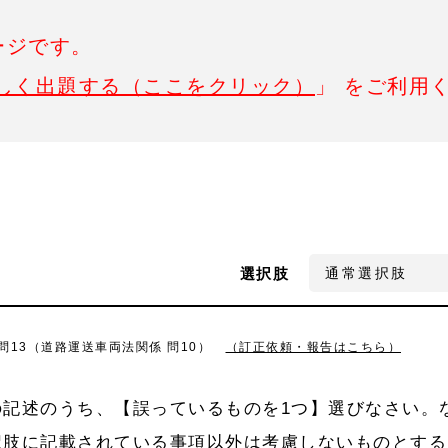
ージです。
しく出題する（ここをクリック）
」 をご利用
選択肢
 問13（道路運送車両法関係 問10）
（訂正依頼・報告はこちら）
の記述のうち、【誤っているものを1つ】選びなさい。
択肢に記載されている事項以外は考慮しないものとする