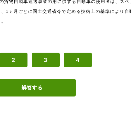
ラムの貨物自動車運送事業の用に供する自動車の使用者は、スペ
て、1ヵ月ごとに国土交通省令で定める技術上の基準により自
い。
2
3
4
解答する