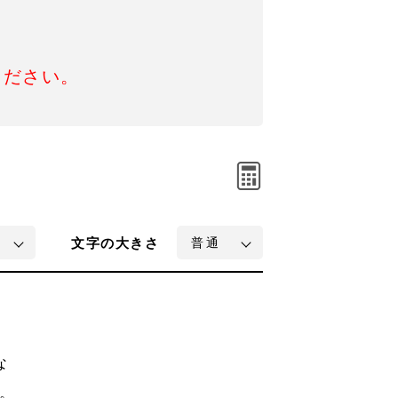
ください。
文字
の大きさ
な
。