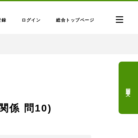
登録
ログイン
総合トップページ
問題文
係 問10)